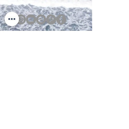
caracolisurf@gmail.com
+55 (12) 98103-6602
Caracolí Wooden Surf Co.
Endereço: Av. Anitta Garibaldi
CNPJ:
40.112.459
/0001-00
Assine para receber novidades
Participar