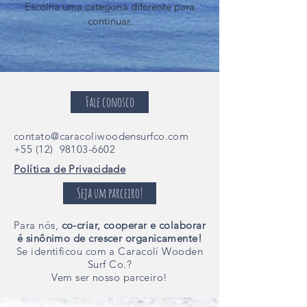
Escolha uma categoria diferente para
continuar.
Fale conosco
contato@caracoliwoodensurfco.com
+55 (12)
98103-6602
Política de Privacidade
Seja um parceiro!
Para nós,
co-criar,
cooperar e colaborar
é sinônimo de crescer organicamente!
Se identificou com a Caracolí Wooden
Surf Co.?
Vem ser nosso parceiro!