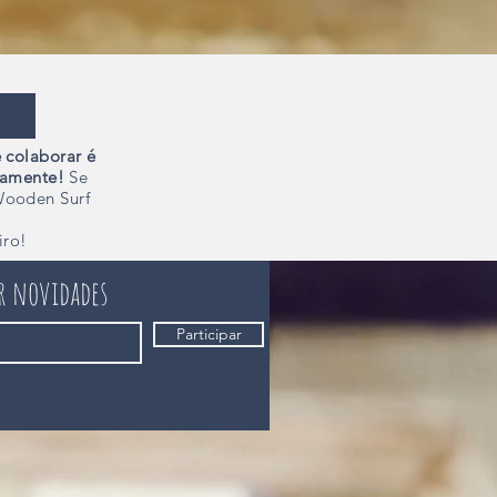
 colaborar é
camente!
Se
Wooden Surf
iro!
er novidades
Participar