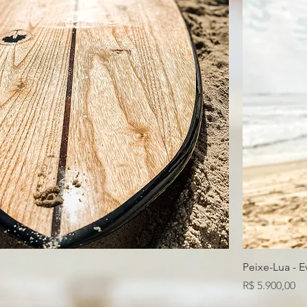
Peixe-Lua - E
Preço
R$ 5.900,00