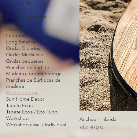
Coleção Maral
Eco Tubo
Eco Tubo e tapete
Infantil
Iniciante
Intermediário
Long Balance
Ondas Grandes
Ondas Medianas
Ondas pequenas
Pranchas de Surf de
Madeira a pronta-entrega
Pranchas de Surf ocas de
madeira
Pronta-entrega
Surf Home Decor
Tapete Ecoa
Tapete Ecoa / Eco Tubo
Workshop
Anchoa - Híbrida
Workshop casal / individual
Preço
R$ 5.900,00