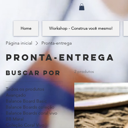
Home
Workshop - Construa você mesmo!
Página inicial
Pronta-entrega
Pronta-entrega
Buscar por
2 produtos
Todos os produtos
Avançado
Balance Board Basic
Balance Boards coleção
Balance Boards coral vivo
BB Maral
Coleção Coral Vivo