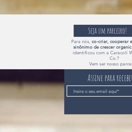
Seja um parceiro!
Para nós,
co-criar,
cooperar e
sinônimo de crescer organi
identificou com a Caracolí 
Co.?
Vem ser nosso parce
Assine para receb