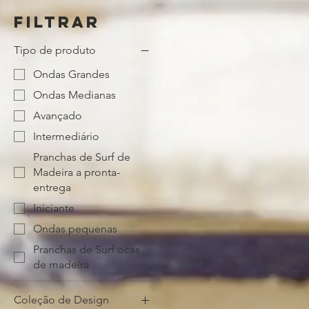
Filtrar
Tipo de produto
Ondas Grandes
Ondas Medianas
Avançado
Intermediário
Pranchas de Surf de
Madeira a pronta-
entrega
Iniciante
Ondas pequenas
Pranchas de Surf ocas
de madeira
Coleção de Design