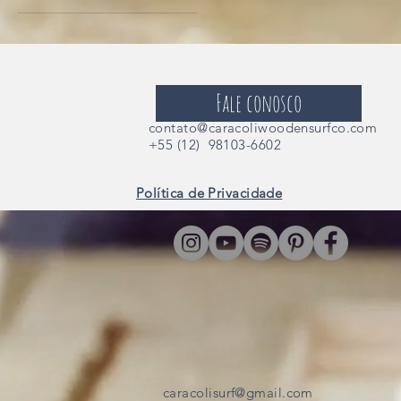
Coral
Raízes
Tribal
Fale conosco
contato@caracoliwoodensurfco.com
+55 (12) 98103-6602
Política de Privacidade
caracolisurf@gmail.com