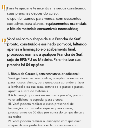
11
​Para te ajudar e te incentivar a seguir construindo
suas pranchas depois do curso,
disponibilizamos para venda, com descontos
exclusivos para alunos,
equipamentos essenciais
e kits de materiais consumíveis necessários;
Você sai com o shape da sua Prancha de Surf
12
pronto, construído e assinado por você, faltando
apenas a laminação e o acabamento final,
processos normais a qualquer Prancha de Surf,
seja de EPS/PU ou Madeira. Para finalizar sua
prancha há 04 opções:
I. Bônus da Caracolí, sem nenhum valor adicional:
Você ganhará um curso online, completo e exclusivo
para nossos alunos, para que possa aprender a fazer
a laminação da sua casa, com todo o passo a passo,
apostila e lista de materiais.
II.A laminação poderá ser realizada por nós, por um
valor adicional e especial para alunos;
III. Você poderá realizar o curso presencial de
laminação por um valor especial para alunos,
precisaremos de 05 dias por conta do tempo de cura
da resina;
IV. Você poderá realizar a laminação com qualquer
shaper da sua preferência e claro, contamos com