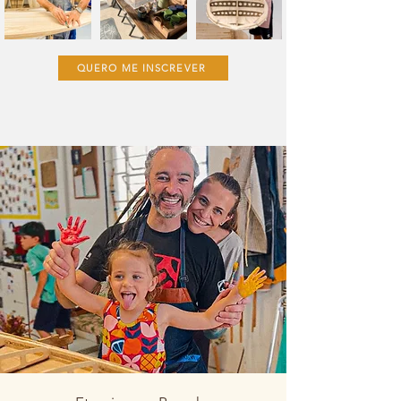
Fora
da
galeria
QUERO ME INSCREVER