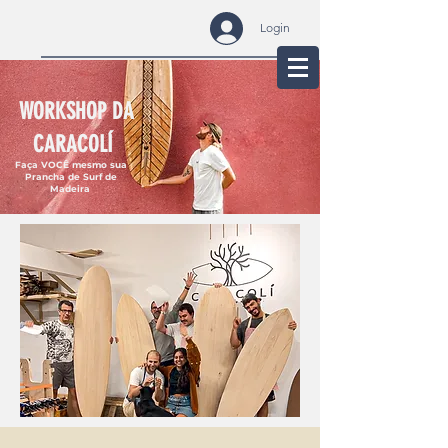
Login
WORKSHOP DA
CARACOLÍ
Faça VOCÊ mesmo sua
Prancha de Surf de
Madeira