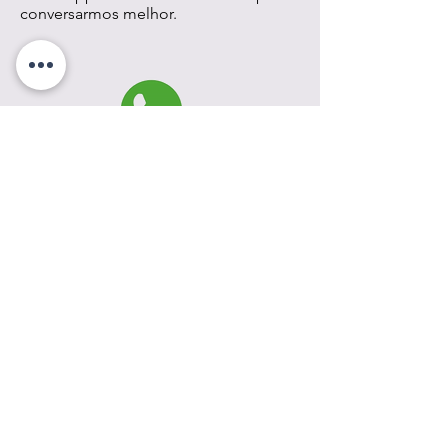
conversarmos melhor.
Daniele Padovan - São Paulo/SP
Aluna do Workshop
"Muito legal conhecer todo o processo de
construção de uma prancha de madeira e