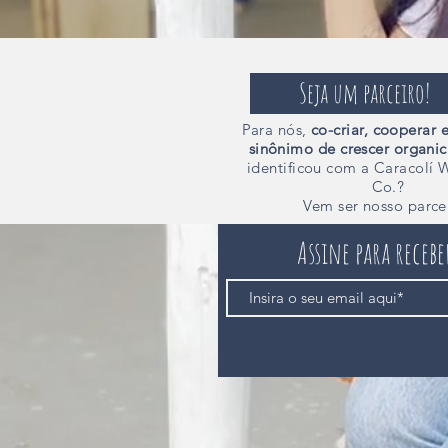
Seja um parceiro!
Para nós,
co-criar,
cooperar e
sinônimo de crescer organi
identificou com a Caracolí 
Co.?
Vem ser nosso parce
Assine para receb