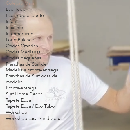
Coleção Maral
Eco Tubo
Eco Tubo e tapete
Infantil
Iniciante
Intermediário
Long Balance
Ondas Grandes
Ondas Medianas
Ondas pequenas
Pranchas de Surf de
Madeira a pronta-entrega
Pranchas de Surf ocas de
madeira
Pronta-entrega
Surf Home Decor
Tapete Ecoa
Tapete Ecoa / Eco Tubo
Workshop
Workshop casal / individual