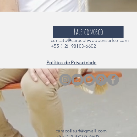
Fale conosco
contato@caracoliwoodensurfco.com
+55 (12) 98103-6602
Política de Privacidade
caracolisurf@gmail.com
+55 (12) 98103-6602