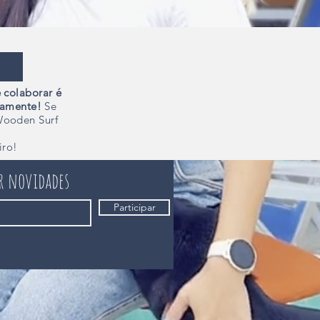
 colaborar é
camente!
Se
Wooden Surf
iro!
er novidades
Participar