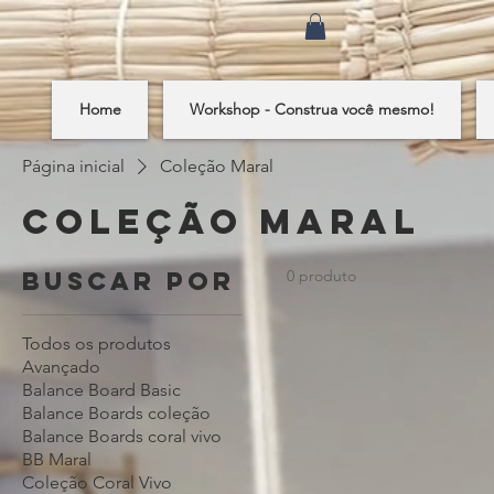
Home
Workshop - Construa você mesmo!
Página inicial
Coleção Maral
Coleção Maral
Buscar por
0 produto
Todos os produtos
Avançado
Balance Board Basic
Balance Boards coleção
Balance Boards coral vivo
BB Maral
Coleção Coral Vivo