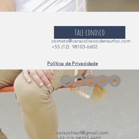
Fale conosco
contato@caracoliwoodensurfco.com
+55 (12) 98103-6602
Política de Privacidade
caracolisurf@gmail.com
+55 (12) 98103-6602