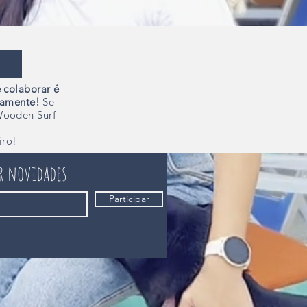
 colaborar é
camente!
Se
Wooden Surf
iro!
er novidades
Participar