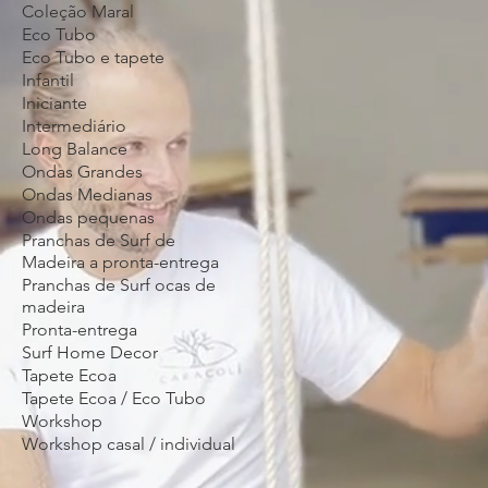
Coleção Maral
Eco Tubo
Eco Tubo e tapete
Infantil
Iniciante
Intermediário
Long Balance
Ondas Grandes
Ondas Medianas
Ondas pequenas
Pranchas de Surf de
Madeira a pronta-entrega
Pranchas de Surf ocas de
madeira
Pronta-entrega
Surf Home Decor
Tapete Ecoa
Tapete Ecoa / Eco Tubo
Workshop
Workshop casal / individual