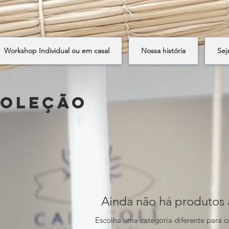
Workshop Individual ou em casal
Nossa história
Sej
coleção
Ainda não há produtos 
Escolha uma categoria diferente para c