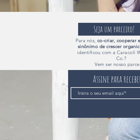
Seja um parceiro!
Para nós,
co-criar,
cooperar e
sinônimo de crescer organi
identificou com a Caracolí 
Co.?
Vem ser nosso parce
Assine para receb