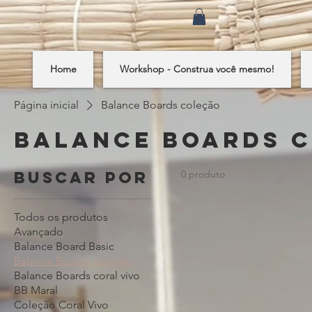
Home
Workshop - Construa você mesmo!
Página inicial
Balance Boards coleção
Balance Boards 
Buscar por
0 produto
Todos os produtos
Avançado
Balance Board Basic
Balance Boards coleção
Balance Boards coral vivo
BB Maral
Coleção Coral Vivo