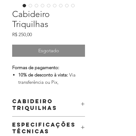
Cabideiro
Triquilhas
Preço
R$ 250,00
Esgotado
Formas de pagamento:
10% de desconto à vista:
Via
transferência ou Pix,
selecionando a opção
"Pagamento offline".
Cabideiro
10% de desconto à vista:
Via
Triquilhas
Boleto bancário, selecionando a
opção "Pagamento offline".
O Cabideiro Triquilhas, foi inspirado e
Especificações
projetado nas pranchas de surf de
Parcelamento em até 10x sem
técnicas
madeira e busca trazer praticidade e
juros.