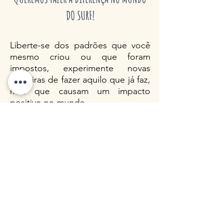
DO SURF!
Liberte-se dos padrões que você
mesmo criou ou que foram
impostos, experimente novas
maneiras de fazer aquilo que já faz,
mas que causam um impacto
positivo no mundo.
Somos três milhões de surfistas no
Brasil, podemos e devemos agir
com consciência.
E ai, que surfista você quer ser?
Vem fazer sua parte com a gente,
vem surfar a onda da Caracolí! O
futuro é a preservação!